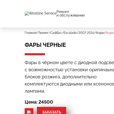
Ремонт
и обслуживание
Главная
/
Тюнинг
/
Cadillac
/
Escalade
/
2007-2014
/
Фары
/
Фары
ФАРЫ ЧЕРНЫЕ
Фары в чёрном цвете с диодной подсве
с вожможностью установки оригинаьн
блоков розжига, дополнительно
комплектуются диодными или ксеноно
лампами.
Цена: 24500
ЗАКАЗАТЬ