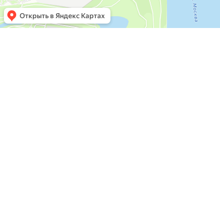
КОНТАКТЫ
+7 (499) 753-33-39
+7 (909) 623-33-36
г. Москва, Василия Ботылёва, дом 
м.Крылатское, м.Молодёжная, м.
м.Мякинино