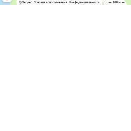
СЕРВИС И УСЛУГИ
ТО И ЗАМЕНА МАСЛА
ЭЛЕКТРО ОБОРУДОВАНИЕ
ПОДВЕСКА И АМОРТИЗАТОРЫ
ФАРЫ И ОСВЕЩЕНИЕ
ДИАГНОСТИКА АВТОМОБИЛЯ
ДВИГАТЕЛЬ
ТОРМОЗА
ЧИП-ТЮНИНГ
ШИНОМОНТАЖ
КУЗОВНОЙ РЕМОНТ