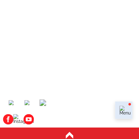
КОНТАКТЫ
+7 (499) 753-33-39
+7 (909) 623-33-36
г. Москва, Василия Ботылёва, дом 47, стр 7,
м.Крылатское, м.Молодёжная, м.Строгино,
м.Мякинино
info@cadillacwestline.ru
Мы в мессенджерах:
Наши соц.сети