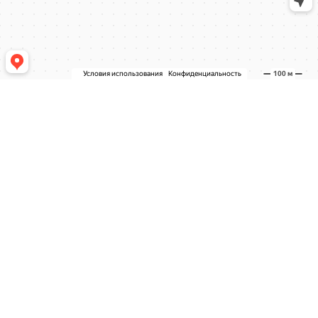
СЕРВИС И УСЛУГИ
ТО И ЗАМЕНА МАСЛА
ЭЛЕКТРО ОБОРУДОВАНИЕ
ПОДВЕСКА И АМОРТИЗАТОРЫ
ФАРЫ И ОСВЕЩЕНИЕ
ДИАГНОСТИКА АВТОМОБИЛЯ
ДВИГАТЕЛЬ
ТОРМОЗА