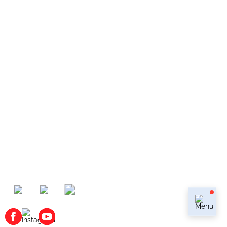
КОНТАКТЫ
+7 (499) 753-33-39
+7 (909) 623-33-36
г. Москва, Василия Ботылёва, дом 47, стр 7,
м.Крылатское, м.Молодёжная, м.Строгино,
м.Мякинино
info@cadillacwestline.ru
Мы в мессенджерах:
Наши соц.сети