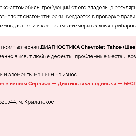
кс-автомобиль, требующий от его владельца регуляр
транспорт систематически нуждается в проверке прави
измов, деталей и контрольно-измерительных приборов
ая компьютерная
ДИАГНОСТИКА Chevrolet Tahoe (Ше
овенно выявит любые дефекты, проблемные места и в
и и элементы машины на износ.
ие в нашем Сервисе — Диагностика подвески — БЕ
52с544, м. Крылатское