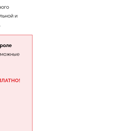
ного
льной и
.
вроле
озможные
СПЛАТНО!