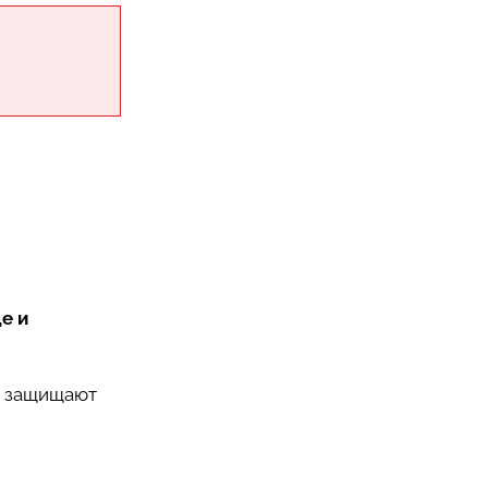
е и
к защищают