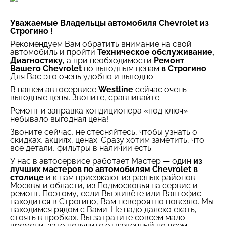
Уважаемые Владельцы автомобиля Chevrolet из
Строгино !
Рекомендуем Вам обратить внимание на свой
автомобиль и пройти
Техническое обслуживание,
Диагностику,
а при необходимости
Ремонт
Вашего Chevrolet
по выгодным ценам
в Строгино
.
Для Вас это очень удобно и выгодно.
В нашем автосервисе
Westline
сейчас очень
выгодные цены. Звоните, сравнивайте.
Ремонт и заправка кондиционера «под ключ» —
небывало выгодная цена!
Звоните сейчас, не стесняйтесь, чтобы узнать о
скидках, акциях, ценах. Сразу хотим заметить, что
все детали, фильтры в наличии есть.
У нас в автосервисе работает Мастер — один
из
лучших мастеров по автомобилям Chevrolet в
столице
и к нам приезжают из разных районов
Москвы и области, из Подмосковья на сервис и
ремонт. Поэтому, если Вы живёте или Ваш офис
находится в Строгино, Вам невероятно повезло. Мы
находимся рядом с Вами. Не надо далеко ехать,
стоять в пробках. Вы затратите совсем мало
времени, зато получите отлаженный по всем