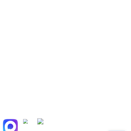
КОНТАКТЫ
КОНТАКТЫ
+7 (499) 753-33-39
+7 (909) 623-33-36
г. Москва, Василия Ботылёва, дом 47, стр 7,
м.Крылатское, м.Молодёжная, м.Строгино,
м.Мякинино
info@cadillacwestline.ru
Мы в мессенджерах: