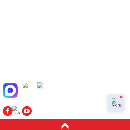
+7 (499) 753-33-39
+7 (909) 623-33-36
г. Москва, Василия Ботылёва, дом 47, стр 7,
м.Крылатское, м.Молодёжная, м.Строгино,
м.Мякинино
info@cadillacwestline.ru
Мы в мессенджерах:
Наши соц.сети