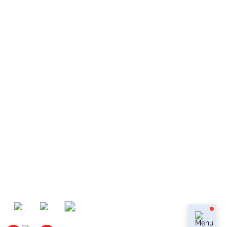
КОНТАКТЫ
КОНТАКТЫ
+7 (499) 753-33-39
+7 (909) 623-33-36
г. Москва, Василия Ботылёва, дом 47, стр 7,
м.Крылатское, м.Молодёжная, м.Строгино,
м.Мякинино
info@cadillacwestline.ru
Мы в мессенджерах:
Наши соц.сети